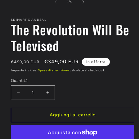
su
1
/
4
SDIMART X ANDSAL
The Revolution Will Be
Televised
Prezzo
Prezzo
€349,00 EUR
€499,00 EUR
In offerta
di
scontato
Imposte incluse.
Spese di spedizione
calcolate al check-out.
listino
Quantità
Diminuisci
Aumenta
quantità
quantità
per
per
The
The
Aggiungi al carrello
Revolution
Revolution
Will
Will
Be
Be