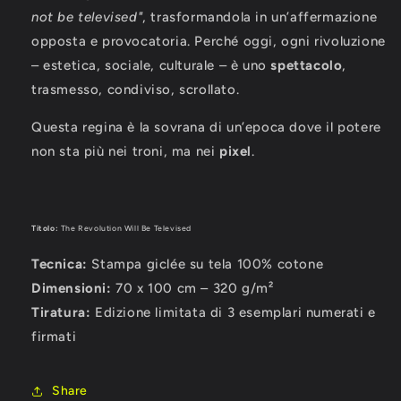
not be televised"
, trasformandola in un’affermazione
opposta e provocatoria. Perché oggi, ogni rivoluzione
– estetica, sociale, culturale – è uno
spettacolo
,
trasmesso, condiviso, scrollato.
Questa regina è la sovrana di un’epoca dove il potere
non sta più nei troni, ma nei
pixel
.
Titolo:
The Revolution Will Be Televised
Tecnica:
Stampa giclée su tela 100% cotone
Dimensioni:
70 x 100 cm – 320 g/m²
Tiratura:
Edizione limitata di 3 esemplari numerati e
firmati
Share