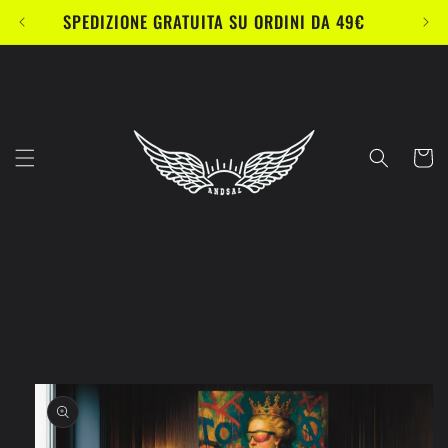
Vai
SPEDIZIONE GRATUITA SU ORDINI DA 49€
direttamente
ai contenuti
Carrell
Passa alle
informazioni
sul prodotto