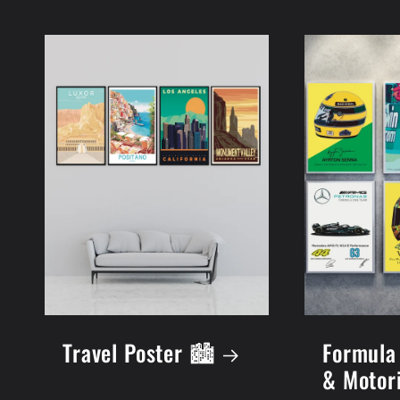
Travel Poster 🏙️
Formula
& Motor