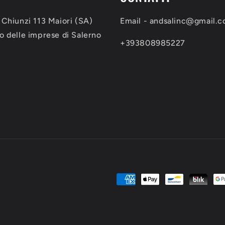
 Chiunzi 113 Maiori (SA)
Email - andsalinc@gmail.
delle imprese di Salerno
+393808985227
Metodi
di
pagamento