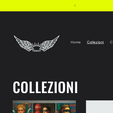
Vai
I DA 49€
direttamente
ai contenuti
Home
Collezioni
C
COLLEZIONI