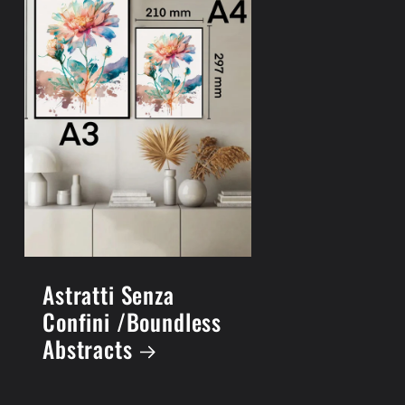
a
Astratti Senza
Confini /Boundless
Abstracts