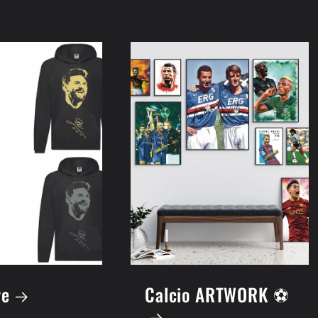
re
Calcio ARTWORK ⚽️