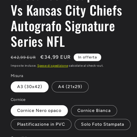
Vs Kansas City Chiefs
Autografo Signature
Series NFL
Prezzo
Prezzo
€34,99 EUR
€42,99 EUR
In offerta
di
scontato
Imposte incluse.
Spese di spedizione
calcolate al check-out.
listino
Misura
A3 (30x42)
A4 (21x29)
Cornice
Cornice Nero opaco
Cornice Bianca
Plastificazione in PVC
Solo Foto Stampata