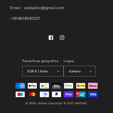
Email - andsalinc@gmail.com
+393808985227
Facebook
Instagram
Paese/Area geografica
Lingua
EUR € | Italia
Italiano
Metodi
di
pagamento
© 2026,
Andsal
Copyright © 2023 ANDSAL