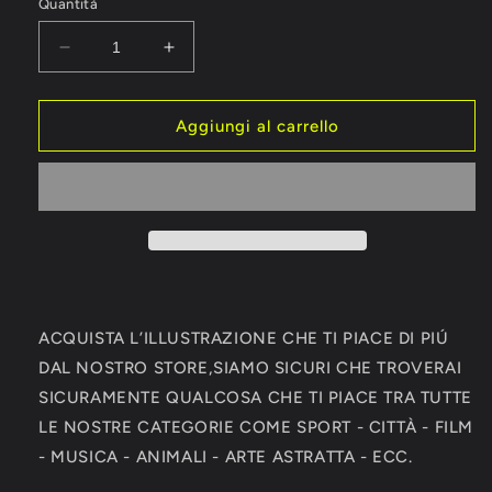
Quantità
Diminuisci
Aumenta
quantità
quantità
per
per
Tom
Tom
Aggiungi al carrello
Brady
Brady
Tampa
Tampa
Bay
Bay
Buccaneers
Buccaneers
Super
Super
Bowl
Bowl
Vs
Vs
Kansas
Kansas
City
City
ACQUISTA L’ILLUSTRAZIONE CHE TI PIACE DI PIÚ
Chiefs
Chiefs
DAL NOSTRO STORE,SIAMO SICURI CHE TROVERAI
Autografo
Autografo
SICURAMENTE QUALCOSA CHE TI PIACE TRA TUTTE
Signature
Signature
Series
Series
LE NOSTRE CATEGORIE COME SPORT - CITTÀ - FILM
NFL
NFL
- MUSICA - ANIMALI - ARTE ASTRATTA - ECC.