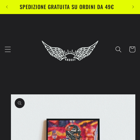
Vai
SPEDIZIONE GRATUITA SU ORDINI DA 49€
direttamente
ai contenuti
Carrell
Passa alle
informazioni
sul prodotto