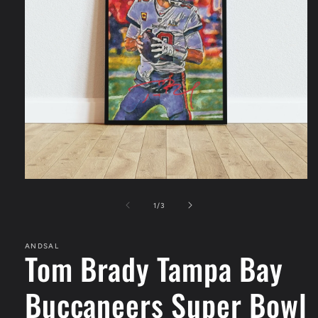
Apri
contenuti
multimediali
su
1
/
3
1
in
finestra
ANDSAL
modale
Tom Brady Tampa Bay
Buccaneers Super Bowl