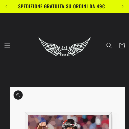
Vai
SPEDIZIONE GRATUITA SU ORDINI DA 49€
direttamente
ai contenuti
Carrell
Passa alle
informazioni
sul prodotto