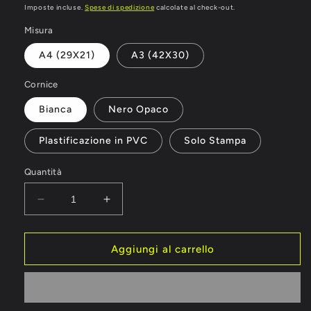
di
scontato
Imposte incluse.
Spese di spedizione
calcolate al check-out.
listino
Misura
A4 (29X21)
A3 (42X30)
Cornice
Bianca
Nero Opaco
Plastificazione in PVC
Solo Stampa
Quantità
Diminuisci
Aumenta
quantità
quantità
per
per
Tom
Tom
Aggiungi al carrello
Brady
Brady
Tampa
Tampa
Bay
Bay