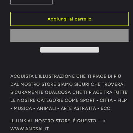
Diminuisci
Aumenta
quantità
quantità
per
per
Roberto
Roberto
Aggiungi al carrello
Baggio
Baggio
Italia
Italia
Mondiali
Mondiali
1994
1994
World
World
Cup
Cup
Autografo
Autografo
Signature
Signature
Series
Series
ACQUISTA L’ILLUSTRAZIONE CHE TI PIACE DI PIÚ
DAL NOSTRO STORE,SIAMO SICURI CHE TROVERAI
SICURAMENTE QUALCOSA CHE TI PIACE TRA TUTTE
LE NOSTRE CATEGORIE COME SPORT - CITTÀ - FILM
- MUSICA - ANIMALI - ARTE ASTRATTA - ECC.
IL LINK AL NOSTRO STORE É QUESTO —>
WWW.ANDSAL.IT