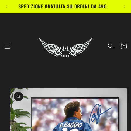
Vai
SPEDIZIONE GRATUITA SU ORDINI DA 49€
direttamente
ai contenuti
Carrell
Passa alle
informazioni
sul prodotto