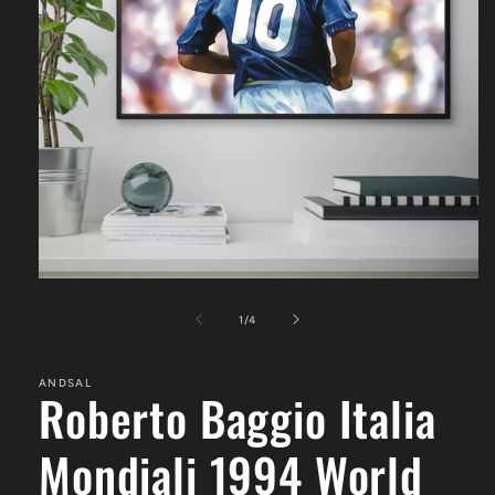
Apri
contenuti
multimediali
su
1
/
4
1
in
finestra
ANDSAL
modale
Roberto Baggio Italia
Mondiali 1994 World