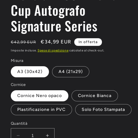
Cup Autografo
Signature Series
Prezzo
Prezzo
€34,99 EUR
€42,99 EUR
In offerta
di
scontato
Imposte incluse.
Spese di spedizione
calcolate al check-out.
listino
Misura
A3 (30x42)
A4 (21x29)
Cornice
Cornice Nero opaco
Cornice Bianca
Plastificazione in PVC
Solo Foto Stampata
Quantità