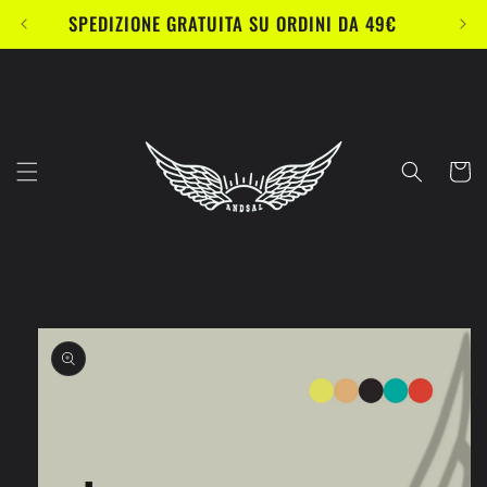
Vai
SPEDIZIONE GRATUITA SU ORDINI DA 49€
direttamente
ai contenuti
Carrell
Passa alle
informazioni
sul prodotto