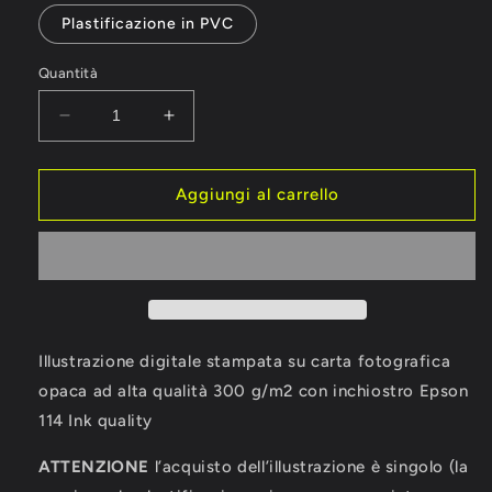
Plastificazione in PVC
Quantità
Diminuisci
Aumenta
quantità
quantità
per
per
JAWS
JAWS
Aggiungi al carrello
Lo
Lo
Squalo
Squalo
1975
1975
Stampa
Stampa
Grafica
Grafica
Alta
Alta
Qualità
Qualità
Illustrazione digitale stampata su carta fotografica
opaca ad alta qualità 300 g/m2 con inchiostro Epson
114 Ink quality
ATTENZIONE
l’acquisto dell’illustrazione è singolo (la