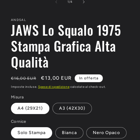
multimediali
su
1
/
4
1
in
finestra
ANDSAL
modale
JAWS Lo Squalo 1975
Stampa Grafica Alta
Qualità
Prezzo
Prezzo
€13,00 EUR
€16,00 EUR
In offerta
di
scontato
Imposte incluse.
Spese di spedizione
calcolate al check-out.
listino
Misura
A4 (29X21)
A3 (42X30)
Cornice
Solo Stampa
Bianca
Nero Opaco