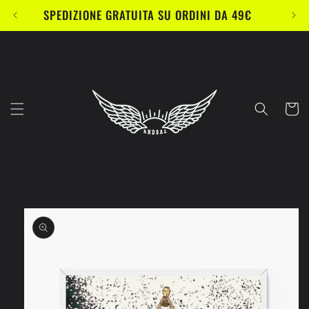
Vai
SPEDIZIONE GRATUITA SU ORDINI DA 49€
direttamente
ai contenuti
Carrell
Passa alle
informazioni
sul prodotto