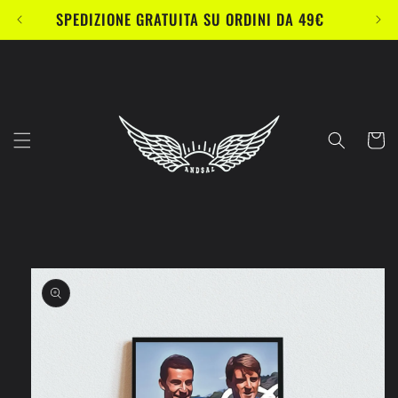
Vai
SPEDIZIONE GRATUITA SU ORDINI DA 49€
direttamente
ai contenuti
Carrell
Passa alle
informazioni
sul prodotto