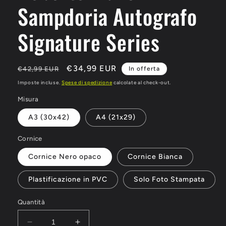
Sampdoria Autografo
Signature Series
Prezzo
Prezzo
€34,99 EUR
€42,99 EUR
In offerta
di
scontato
Imposte incluse.
Spese di spedizione
calcolate al check-out.
listino
Misura
A3 (30x42)
A4 (21x29)
Cornice
Cornice Nero opaco
Cornice Bianca
Plastificazione in PVC
Solo Foto Stampata
Quantità