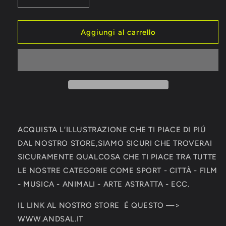
Diminuisci
Aumenta
quantità
quantità
per
per
Gianluca
Gianluca
Aggiungi al carrello
Vialli
Vialli
&amp;
&amp;
Roberto
Roberto
Mancini
Mancini
Sampdoria
Sampdoria
Autografo
Autografo
Signature
Signature
Series
Series
ACQUISTA L’ILLUSTRAZIONE CHE TI PIACE DI PIÚ
DAL NOSTRO STORE,SIAMO SICURI CHE TROVERAI
SICURAMENTE QUALCOSA CHE TI PIACE TRA TUTTE
LE NOSTRE CATEGORIE COME SPORT - CITTÀ - FILM
- MUSICA - ANIMALI - ARTE ASTRATTA - ECC.
IL LINK AL NOSTRO STORE É QUESTO —>
WWW.ANDSAL.IT