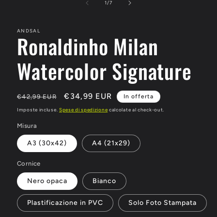
su
1
/
7
ANDSAL
Ronaldinho Milan
Watercolor Signature
Prezzo
Prezzo
€34,99 EUR
€42,99 EUR
In offerta
di
scontato
Imposte incluse.
Spese di spedizione
calcolate al check-out.
listino
Misura
A3 (30x42)
A4 (21x29)
Cornice
Nero opaca
Bianco
Plastificazione in PVC
Solo Foto Stampata