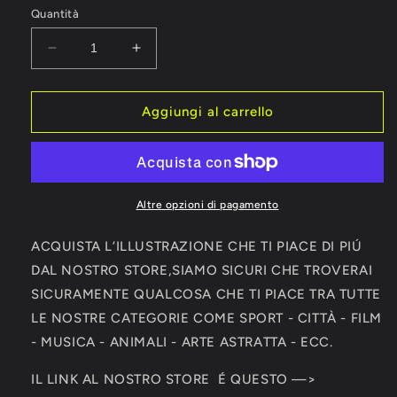
Quantità
Diminuisci
Aumenta
quantità
quantità
per
per
Ronaldinho
Ronaldinho
Aggiungi al carrello
Milan
Milan
Watercolor
Watercolor
Signature
Signature
Altre opzioni di pagamento
ACQUISTA L’ILLUSTRAZIONE CHE TI PIACE DI PIÚ
DAL NOSTRO STORE,SIAMO SICURI CHE TROVERAI
SICURAMENTE QUALCOSA CHE TI PIACE TRA TUTTE
LE NOSTRE CATEGORIE COME SPORT - CITTÀ - FILM
- MUSICA - ANIMALI - ARTE ASTRATTA - ECC.
IL LINK AL NOSTRO STORE É QUESTO —>