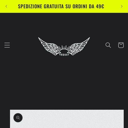
Vai
SPEDIZIONE GRATUITA SU ORDINI DA 49€
direttamente
ai contenuti
Carrell
Passa alle
informazioni
sul prodotto