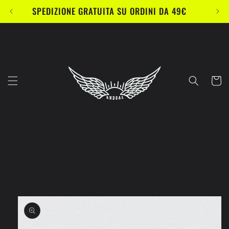
Vai
SPEDIZIONE GRATUITA SU ORDINI DA 49€
direttamente
ai contenuti
Carrell
Passa alle
informazioni
sul prodotto