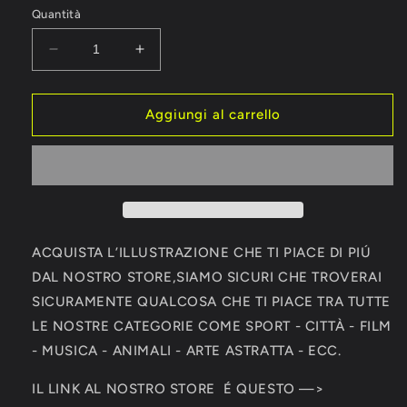
Quantità
Diminuisci
Aumenta
quantità
quantità
per
per
Santorini
Santorini
Aggiungi al carrello
-
-
Grecia
Grecia
|
|
Travel
Travel
Poster
Poster
ACQUISTA L’ILLUSTRAZIONE CHE TI PIACE DI PIÚ
DAL NOSTRO STORE,SIAMO SICURI CHE TROVERAI
SICURAMENTE QUALCOSA CHE TI PIACE TRA TUTTE
LE NOSTRE CATEGORIE COME SPORT - CITTÀ - FILM
- MUSICA - ANIMALI - ARTE ASTRATTA - ECC.
IL LINK AL NOSTRO STORE É QUESTO —>