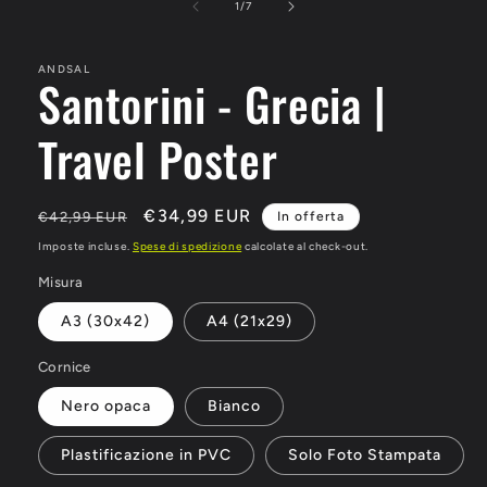
su
1
/
7
ANDSAL
Santorini - Grecia |
Travel Poster
Prezzo
Prezzo
€34,99 EUR
€42,99 EUR
In offerta
di
scontato
Imposte incluse.
Spese di spedizione
calcolate al check-out.
listino
Misura
A3 (30x42)
A4 (21x29)
Cornice
Nero opaca
Bianco
Plastificazione in PVC
Solo Foto Stampata