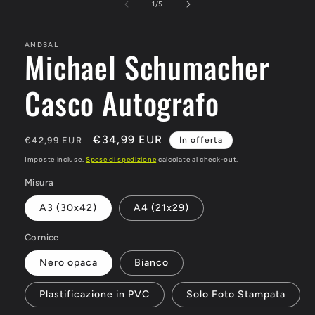
su
1
/
5
ANDSAL
Michael Schumacher
Casco Autografo
Prezzo
Prezzo
€34,99 EUR
€42,99 EUR
In offerta
di
scontato
Imposte incluse.
Spese di spedizione
calcolate al check-out.
listino
Misura
A3 (30x42)
A4 (21x29)
Cornice
Nero opaca
Bianco
Plastificazione in PVC
Solo Foto Stampata