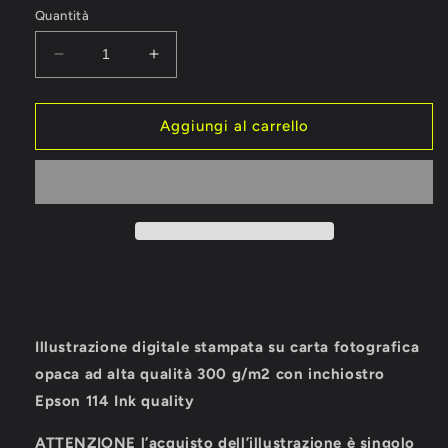
Quantità
Diminuisci
Aumenta
quantità
quantità
per
per
Michael
Michael
Aggiungi al carrello
Schumacher
Schumacher
Casco
Casco
Autografo
Autografo
Illustrazione digitale stampata su carta fotografica
opaca ad alta qualità 300 g/m2 con inchiostro
Epson 114 Ink quality
ATTENZIONE l’acquisto dell’illustrazione è singolo