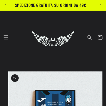
Vai
SPEDIZIONE GRATUITA SU ORDINI DA 49€
direttamente
ai contenuti
Carrell
Passa alle
informazioni
sul prodotto