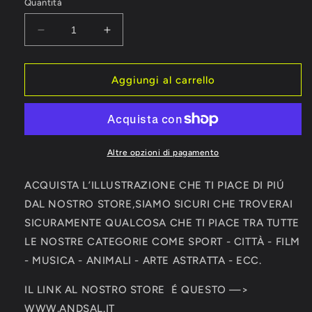
Quantità
Diminuisci
Aumenta
quantità
quantità
per
per
Atalanta
Atalanta
Aggiungi al carrello
Campione
Campione
Europa
Europa
League
League
2024
2024
Maglia
Maglia
Altre opzioni di pagamento
Squadra
Squadra
Autografi
Autografi
ACQUISTA L’ILLUSTRAZIONE CHE TI PIACE DI PIÚ
Squadra
Squadra
DAL NOSTRO STORE,SIAMO SICURI CHE TROVERAI
Collezione
Collezione
SICURAMENTE QUALCOSA CHE TI PIACE TRA TUTTE
LE NOSTRE CATEGORIE COME SPORT - CITTÀ - FILM
- MUSICA - ANIMALI - ARTE ASTRATTA - ECC.
IL LINK AL NOSTRO STORE É QUESTO —>
WWW.ANDSAL.IT