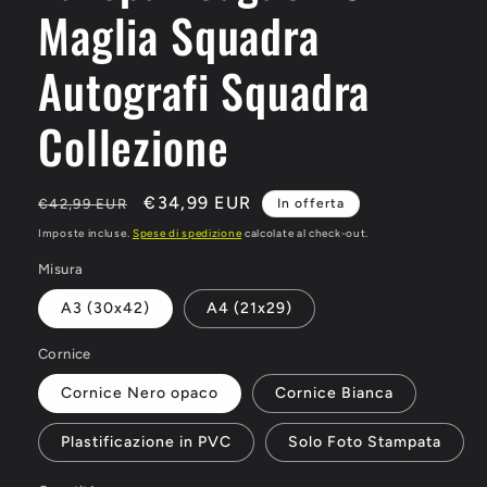
Maglia Squadra
Autografi Squadra
Collezione
Prezzo
Prezzo
€34,99 EUR
€42,99 EUR
In offerta
di
scontato
Imposte incluse.
Spese di spedizione
calcolate al check-out.
listino
Misura
A3 (30x42)
A4 (21x29)
Cornice
Cornice Nero opaco
Cornice Bianca
Plastificazione in PVC
Solo Foto Stampata