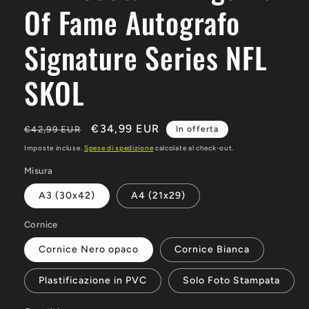
Of Fame Autografo
Signature Series NFL
SKOL
Prezzo
Prezzo
€34,99 EUR
€42,99 EUR
In offerta
di
scontato
Imposte incluse.
Spese di spedizione
calcolate al check-out.
listino
Misura
A3 (30x42)
A4 (21x29)
Cornice
Cornice Nero opaco
Cornice Bianca
Plastificazione in PVC
Solo Foto Stampata