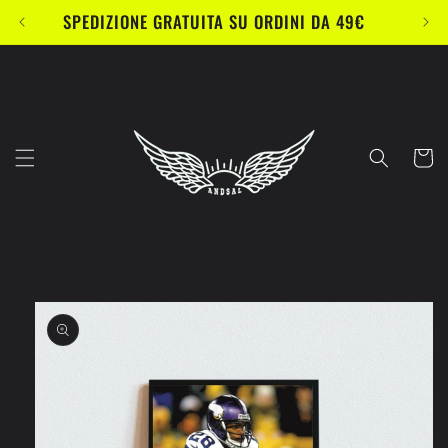
Vai
SPEDIZIONE GRATUITA SU ORDINI DA 49€
direttamente
ai contenuti
Carrell
Passa alle
informazioni
sul prodotto