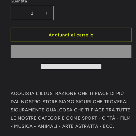
Quantità
Diminuisci
Aumenta
quantità
quantità
per
per
Adrian
Adrian
Aggiungi al carrello
Peterson
Peterson
Minnesota
Minnesota
Vikings
Vikings
Hall
Hall
Of
Of
Fame
Fame
Autografo
Autografo
Signature
Signature
Series
Series
ACQUISTA L’ILLUSTRAZIONE CHE TI PIACE DI PIÚ
NFL
NFL
DAL NOSTRO STORE,SIAMO SICURI CHE TROVERAI
SKOL
SKOL
SICURAMENTE QUALCOSA CHE TI PIACE TRA TUTTE
LE NOSTRE CATEGORIE COME SPORT - CITTÀ - FILM
- MUSICA - ANIMALI - ARTE ASTRATTA - ECC.