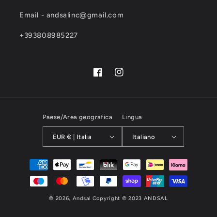
Email - andsalinc@gmail.com
+393808985227
Facebook
Instagram
Paese/Area geografica
Lingua
EUR € | Italia
Italiano
Metodi
di
pagamento
© 2026,
Andsal
Copyright © 2023 ANDSAL