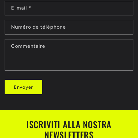
r
E-mail
*
m
u
Numéro de téléphone
l
a
Commentaire
i
r
e
Envoyer
d
e
c
o
ISCRIVITI ALLA NOSTRA
n
NEWSLETTERS