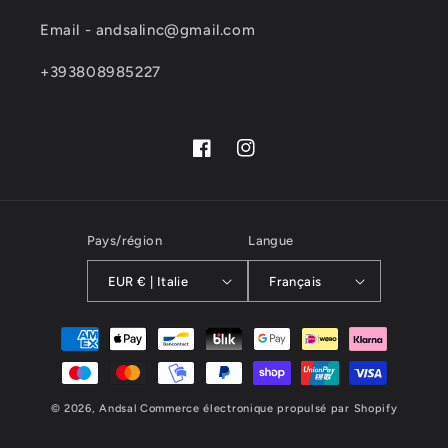
Email - andsalinc@gmail.com
+393808985227
Facebook
Instagram
Pays/région
Langue
EUR € | Italie
Français
Moyens
de
paiement
© 2026,
Andsal
Commerce électronique propulsé par Shopify