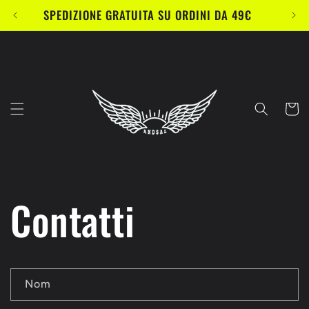
et
SPEDIZIONE GRATUITA SU ORDINI DA 49€
passer
au
contenu
Panier
Contatti
F
Nom
o