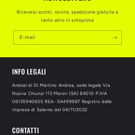
t
Riceverai sconti, novità, spedizione gratuita e
a
tanto altro in anteprima
c
t
E-mail
INFO LEGALI
Andsal di Di Martino Andrea, sede legale Via
Nuova Chiunzi 113 Maiori (SA) 84010 P.IVA
06135940655 REA- SA499987 Registro delle
imprese di Salerno del 04/11/2022
CONTATTI